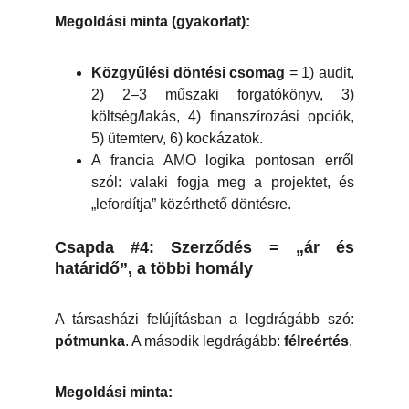
Megoldási minta (gyakorlat):
Közgyűlési döntési csomag
= 1) audit,
2) 2–3 műszaki forgatókönyv, 3)
költség/lakás, 4) finanszírozási opciók,
5) ütemterv, 6) kockázatok.
A francia AMO logika pontosan erről
szól: valaki fogja meg a projektet, és
„lefordítja” közérthető döntésre.
Csapda #4: Szerződés = „ár és
határidő”, a többi homály
A társasházi felújításban a legdrágább szó:
pótmunka
. A második legdrágább:
félreértés
.
Megoldási minta: