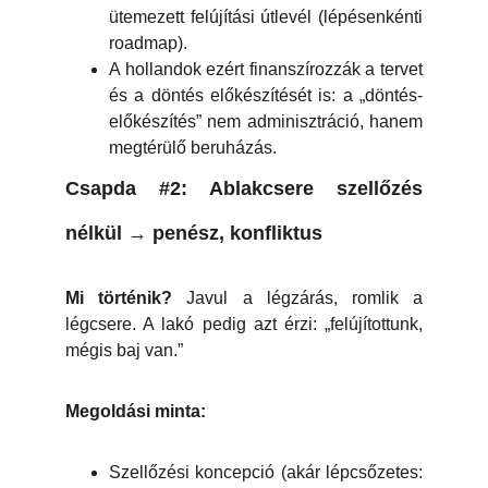
ütemezett felújítási útlevél (lépésenkénti
roadmap).
A hollandok ezért finanszírozzák a tervet
és a döntés előkészítését is: a „döntés-
előkészítés” nem adminisztráció, hanem
megtérülő beruházás.
Csapda #2: Ablakcsere szellőzés
nélkül → penész, konfliktus
Mi történik?
Javul a légzárás, romlik a
légcsere. A lakó pedig azt érzi: „felújítottunk,
mégis baj van.”
Megoldási minta:
Szellőzési koncepció (akár lépcsőzetes: