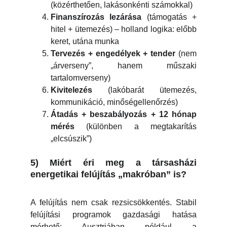
(közérthetően, lakásonkénti számokkal)
Finanszírozás lezárása
(támogatás +
hitel + ütemezés) – holland logika: előbb
keret, utána munka
Tervezés + engedélyek + tender
(nem
„árverseny”, hanem műszaki
tartalomverseny)
Kivitelezés
(lakóbarát ütemezés,
kommunikáció, minőségellenőrzés)
Átadás + beszabályozás + 12 hónap
mérés
(különben a megtakarítás
„elcsúszik”)
5) Miért éri meg a társasházi
energetikai felújítás „makróban” is?
A felújítás nem csak rezsicsökkentés. Stabil
felújítási programok gazdasági hatása
mérhető: Ausztriában például a