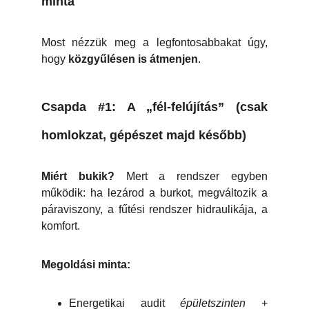
minta
Most nézzük meg a legfontosabbakat úgy,
hogy
közgyűlésen is átmenjen
.
Csapda #1: A „fél-felújítás” (csak
homlokzat, gépészet majd később)
Miért bukik?
Mert a rendszer egyben
működik: ha lezárod a burkot, megváltozik a
páraviszony, a fűtési rendszer hidraulikája, a
komfort.
Megoldási minta:
Energetikai audit
épületszinten
+