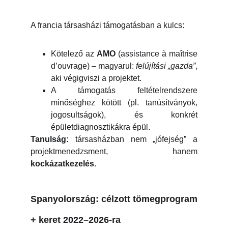
A francia társasházi támogatásban a kulcs:
Kötelező az
AMO
(assistance à maîtrise
d’ouvrage) – magyarul:
felújítási „gazda”
,
aki végigviszi a projektet.
A támogatás feltételrendszere
minőséghez kötött (pl. tanúsítványok,
jogosultságok), és konkrét
épületdiagnosztikákra épül.
Tanulság:
társasházban nem „jófejség” a
projektmenedzsment, hanem
kockázatkezelés
.
Spanyolország: célzott tömegprogram
+ keret 2022–2026-ra