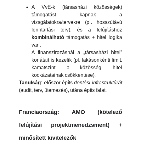
A VvE-k (társasházi közösségek)
támogatást kapnak a
vizsgálatokra/tervekre (pl. hosszútávú
fenntartási terv), és a felújításhoz
kombinálható
támogatás + hitel logika
van.
A finanszírozásnál a „társasházi hitel”
korlátait is kezelik (pl. lakásonkénti limit,
kamatszint, a közösségi hitel
kockázatainak csökkentése).
Tanulság:
először építs
döntési infrastruktúrát
(audit, terv, ütemezés), utána építs falat.
Franciaország: AMO (kötelező
felújítási projektmenedzsment) +
minősített kivitelezők