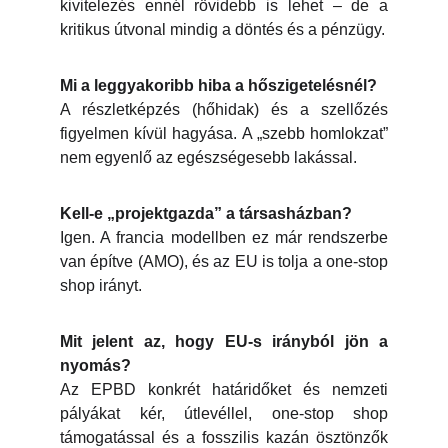
kivitelezés ennél rövidebb is lehet – de a
kritikus útvonal mindig a döntés és a pénzügy.
Mi a leggyakoribb hiba a hőszigetelésnél?
A részletképzés (hőhidak) és a szellőzés
figyelmen kívül hagyása. A „szebb homlokzat”
nem egyenlő az egészségesebb lakással.
Kell-e „projektgazda” a társasházban?
Igen. A francia modellben ez már rendszerbe
van építve (AMO), és az EU is tolja a one-stop
shop irányt.
Mit jelent az, hogy EU-s irányból jön a
nyomás?
Az EPBD konkrét határidőket és nemzeti
pályákat kér, útlevéllel, one-stop shop
támogatással és a fosszilis kazán ösztönzők