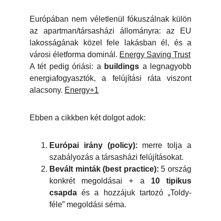
Európában nem véletlenül fókuszálnak külön
az apartman/társasházi állományra: az EU
lakosságának közel fele lakásban él, és a
városi életforma dominál.
Energy Saving Trust
A tét pedig óriási: a
buildings
a legnagyobb
energiafogyasztók, a felújítási ráta viszont
alacsony.
Energy+1
Ebben a cikkben két dolgot adok:
Európai irány (policy):
merre tolja a
szabályozás a társasházi felújításokat.
Bevált minták (best practice):
5 ország
konkrét megoldásai + a
10 tipikus
csapda
és a hozzájuk tartozó „Toldy-
féle” megoldási séma.