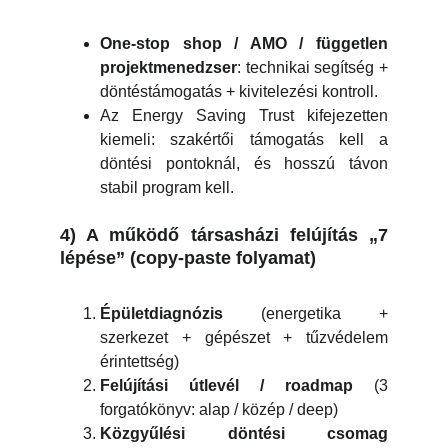
One-stop shop / AMO / független
projektmenedzser
: technikai segítség +
döntéstámogatás + kivitelezési kontroll.
Az Energy Saving Trust kifejezetten
kiemeli: szakértői támogatás kell a
döntési pontoknál, és hosszú távon
stabil program kell.
4) A működő társasházi felújítás „7
lépése” (copy-paste folyamat)
Épületdiagnózis
(energetika +
szerkezet + gépészet + tűzvédelem
érintettség)
Felújítási útlevél / roadmap
(3
forgatókönyv: alap / közép / deep)
Közgyűlési döntési csomag