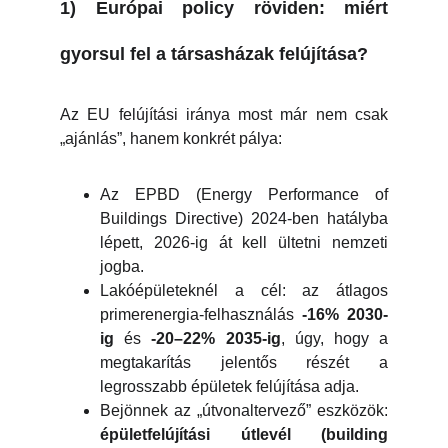
1) Európai policy röviden: miért
gyorsul fel a társasházak felújítása?
Az EU felújítási iránya most már nem csak
„ajánlás”, hanem konkrét pálya:
Az EPBD (Energy Performance of
Buildings Directive) 2024-ben hatályba
lépett, 2026-ig át kell ültetni nemzeti
jogba.
Lakóépületeknél a cél: az átlagos
primerenergia-felhasználás
-16% 2030-
ig
és
-20–22% 2035-ig
, úgy, hogy a
megtakarítás jelentős részét a
legrosszabb épületek felújítása adja.
Bejönnek az „útvonaltervező” eszközök:
épületfelújítási útlevél (building