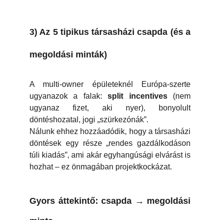
3) Az 5 tipikus társasházi csapda (és a
megoldási minták)
A multi-owner épületeknél Európa-szerte
ugyanazok a falak:
split incentives
(nem
ugyanaz fizet, aki nyer), bonyolult
döntéshozatal, jogi „szürkezónák”.
Nálunk ehhez hozzáadódik, hogy a társasházi
döntések egy része „rendes gazdálkodáson
túli kiadás”, ami akár egyhangúsági elvárást is
hozhat – ez önmagában projektkockázat.
Gyors áttekintő: csapda → megoldási