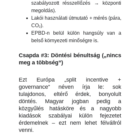
szabályozott résszellőzés → központi
megoldás).
Lakói használati útmutató + mérés (pára,
CO₂).
EPBD-n belül külön hangsúly van a
belső környezeti minőségre is.
Csapda #3: Döntési bénultság („nincs
meg a többség”)
Ezt Európa „split incentive +
governance” néven írja le: sok
tulajdonos, eltérő érdek, bonyolult
döntés. Magyar jogban pedig a
közgyűlés hatásköre és a nagyobb
kiadások szabályai külön fejezetet
érdemelnek – ezt nem lehet félvállról
venni.