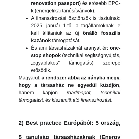
renovation passport)
és erősebb EPC-
k (energetikai tanúsítványok).
A finanszírozási ösztönzők is tisztulnak:
2025. január 1-től a tagállamoknak le
kell állítaniuk az új
önálló fosszilis
kazánok
támogatását.
És ami társasházaknál aranyat ér:
one-
stop shopok
(technikai segítségnyújtás,
„egyablakos” támogatás) szerepe
erősödik.
Magyarul:
a rendszer abba az irányba megy,
hogy a társasház ne egyedül küzdjön
,
hanem kapjon
roadmapot, technikai
támogatást, és kiszámítható finanszírozást
.
2) Best practice Európából: 5 ország,
5 tanulság társasházaknak (Energy