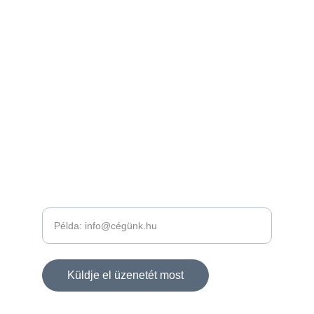
www.
generalszakerto.hu
www.toldytech.com
További weboldalaink:
+36 30 
289 2383
KAPCSOLAT
Kérjük keressen minket, műszaki ellenőrzés
céljából!
Küldje el üzenetét most