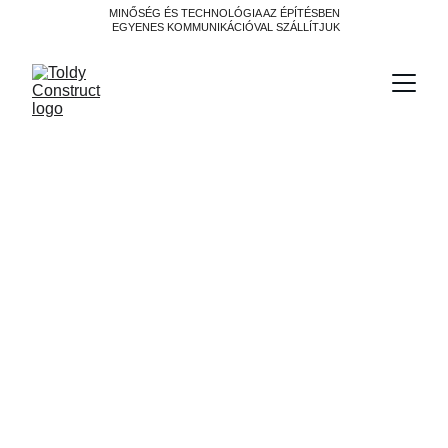
MINŐSÉG ÉS TECHNOLÓGIA AZ ÉPÍTÉSBEN
 EGYENES KOMMUNIKÁCIÓVAL SZÁLLÍTJUK
Társasházi energetikai
felújítás Európában: a 5
tipikus csapda és a
működő megoldási minták
(policy + best practice)
Az EU-s irány (EPBD) felgyorsítja a társasházi
felújításokat, de a projektek többnyire nem a technikán,
hanem a döntésen, szervezésen és szerződésen buknak
el. Nyertes recept: épületszintű audit + roadmap,