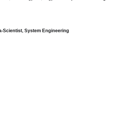
-Scientist, System Engineering
n, cégünk különleges, egyedi 
 módszereinkkel és 
llenőrzést a legmagasabb szintű 