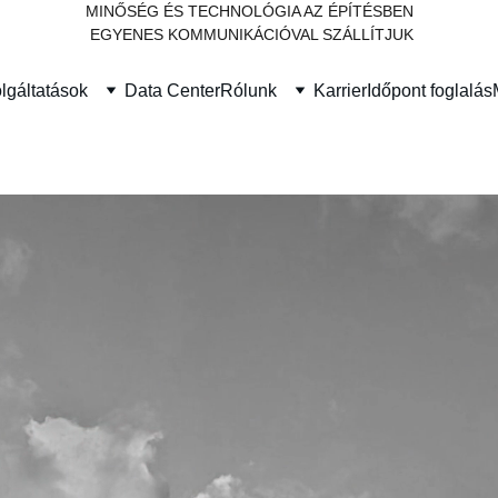
MINŐSÉG ÉS TECHNOLÓGIA AZ ÉPÍTÉSBEN
 EGYENES KOMMUNIKÁCIÓVAL SZÁLLÍTJUK
lgáltatások
Data Center
Rólunk
Karrier
Időpont foglalás