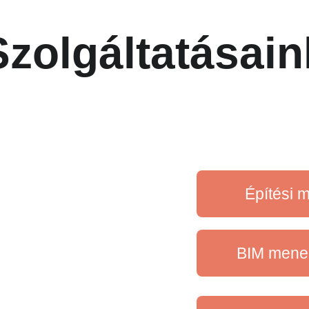
Szolgáltatásain
Építési m
BIM mened