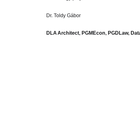
Dr. Toldy Gábor
DLA Architect, PGMEcon, PGDLaw, Data
Több mint 20 éves tapasztalattal a generálkivitelezés területé
épületek tökéletes lebonyolítására specializálódott. Innovatív
gondolkodásmódunkkal kiemelkedünk a piacon, és a minősége
professzionalizmussal végezzük.