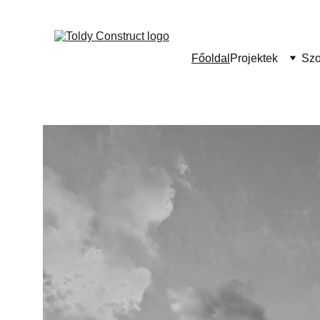
Főoldal
Projektek
Szo