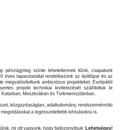
y pénzügyileg szinte lehetetlennek tűnik, csapatunk
20 éves tapasztalattal rendelkezünk az építőipar és az
erte megvalósítottunk ambiciózus projekteket. Európától
rtes projekt technikai kivitelezését szállítottuk le
 Katarban, Moszkvában és Türkmenisztánban.
ítészet, közgazdaságtan, adattudomány, rendszermérnöki
ó megoldásokat a legösszetettebb kihívásokra is.
tűnik, mi ott vagyunk, hogy bebizonyítsuk:
Lehetséges!