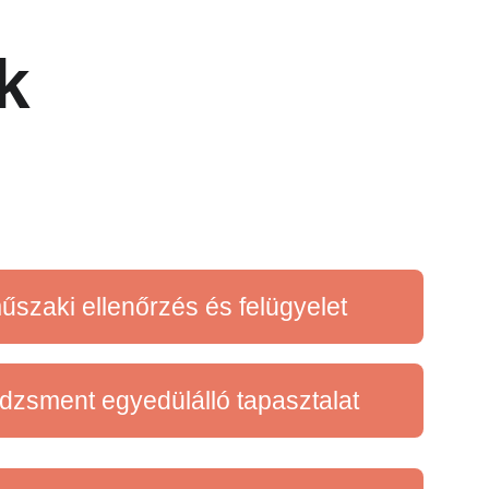
k
űszaki ellenőrzés és felügyelet
zsment egyedülálló tapasztalat