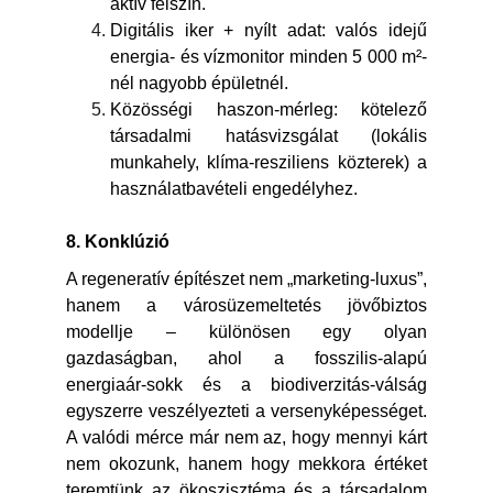
aktív felszín.
Digitális iker + nyílt adat: valós idejű
energia- és vízmonitor minden 5 000 m²-
nél nagyobb épületnél.
Közösségi haszon-mérleg: kötelező
társadalmi hatásvizsgálat (lokális
munkahely, klíma-resziliens közterek) a
használatbavételi engedélyhez.
8. Konklúzió
A regeneratív építészet nem „marketing-luxus”,
hanem a városüzemeltetés jövőbiztos
modellje – különösen egy olyan
gazdaságban, ahol a fosszilis-alapú
energiaár-sokk és a biodiverzitás-válság
egyszerre veszélyezteti a versenyképességet.
A valódi mérce már nem az, hogy mennyi kárt
nem okozunk, hanem hogy mekkora értéket
teremtünk az ökoszisztéma és a társadalom