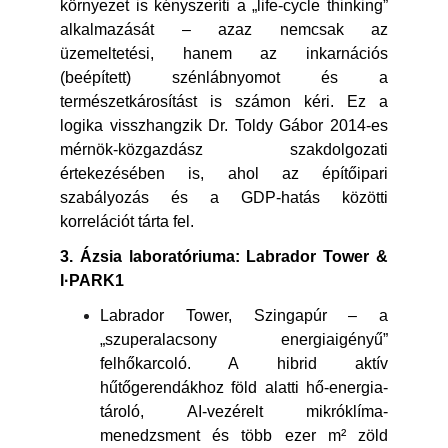
környezet is kényszeríti a „life-cycle thinking”
alkalmazását – azaz nemcsak az
üzemeltetési, hanem az inkarnációs
(beépített) szénlábnyomot és a
természetkárosítást is számon kéri. Ez a
logika visszhangzik Dr. Toldy Gábor 2014-es
mérnök-közgazdász szakdolgozati
értekezésében is, ahol az építőipari
szabályozás és a GDP-hatás közötti
korrelációt tárta fel.
3. Ázsia laboratóriuma: Labrador Tower &
I·PARK1
Labrador Tower, Szingapúr – a
„szuperalacsony energiaigényű”
felhőkarcoló. A hibrid aktív
hűtőgerendákhoz föld alatti hő-energia-
tároló, AI-vezérelt mikróklíma-
menedzsment és több ezer m² zöld