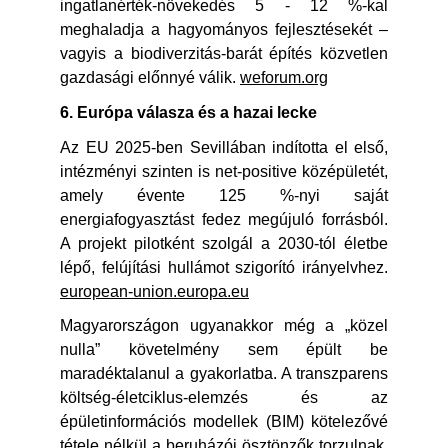
ingatlanérték-növekedés 5 - 12 %-kal
meghaladja a hagyományos fejlesztésekét –
vagyis a biodiverzitás-barát építés közvetlen
gazdasági előnnyé válik.
weforum.org
6. Európa válasza és a hazai lecke
Az EU 2025-ben Sevillában indította el első,
intézményi szinten is net-positive középületét,
amely évente 125 %-nyi saját
energiafogyasztást fedez megújuló forrásból.
A projekt pilotként szolgál a 2030-tól életbe
lépő, felújítási hullámot szigorító irányelvhez.
european-union.europa.eu
Magyarországon ugyanakkor még a „közel
nulla” követelmény sem épült be
maradéktalanul a gyakorlatba. A transzparens
költség-életciklus-elemzés és az
épületinformációs modellek (BIM) kötelezővé
tétele nélkül a beruházói ösztönzők torzulnak,