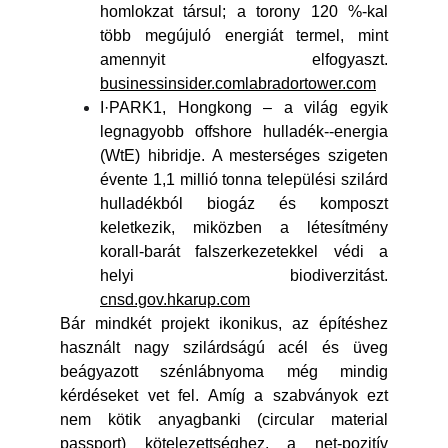
homlokzat társul; a torony 120 %-kal
több megújuló energiát termel, mint
amennyit elfogyaszt.
businessinsider.comlabradortower.com
I·PARK1, Hongkong – a világ egyik
legnagyobb offshore hulladék--energia
(WtE) hibridje. A mesterséges szigeten
évente 1,1 millió tonna települési szilárd
hulladékból biogáz és komposzt
keletkezik, miközben a létesítmény
korall-barát falszerkezetekkel védi a
helyi biodiverzitást.
cnsd.gov.hkarup.com
Bár mindkét projekt ikonikus, az építéshez
használt nagy szilárdságú acél és üveg
beágyazott szénlábnyoma még mindig
kérdéseket vet fel. Amíg a szabványok ezt
nem kötik anyagbanki (circular material
passport) kötelezettséghez, a net-pozitív