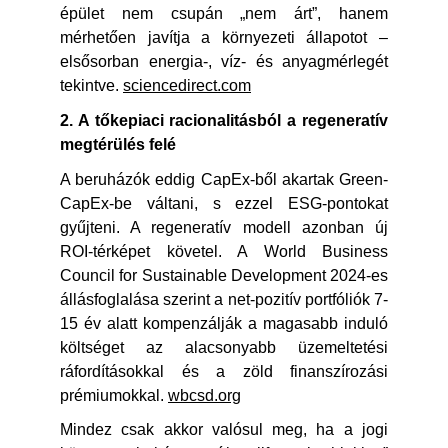
épület nem csupán „nem árt”, hanem
mérhetően javítja a környezeti állapotot –
elsősorban energia-, víz- és anyagmérlegét
tekintve.
sciencedirect.com
2. A tőkepiaci racionalitásból a regeneratív
megtérülés felé
A beruházók eddig CapEx-ből akartak Green-
CapEx-be váltani, s ezzel ESG-pontokat
gyűjteni. A regeneratív modell azonban új
ROI-térképet követel. A World Business
Council for Sustainable Development 2024-es
állásfoglalása szerint a net-pozitív portfóliók 7-
15 év alatt kompenzálják a magasabb induló
költséget az alacsonyabb üzemeltetési
ráfordításokkal és a zöld finanszírozási
prémiumokkal.
wbcsd.org
Mindez csak akkor valósul meg, ha a jogi