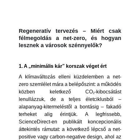
Regeneratív tervezés – Miért csak
félmegoldás a net-zero, és hogyan
lesznek a városok szénnyelők?
1. A „minimális kár” korszak véget ért
A klímaváltozás elleni küzdelemben a net-
zero szemlélet mára a belépőszint: a működés
közben keletkező CO₂-kibocsátást
lenullázzuk, de a teljes életciklusból –
alapanyag-kitermeléstől a bontásig – fakadó
terheket alig érintjük. A legfrissebb,
ScienceDirect-en publikált koncepcionális
áttekintés rámutat: a következő lépcső a net-
positive vagy carbon-negative design, ahol az