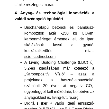
címke részleges marad.
4. Anyag- és technológiai innovációk a
valódi szénnyelő épületért
Biochar-alapú betonok és bambusz-
kompozitok akár -250 kg CO₂/m³
karbonmérleget érhetnek el, de ipari
skálázásuk lassú a gyártói
kockázatkerülés miatt.
sciencedirect.com
A Living Building Challenge (LBC) új,
5.2-es kiadásában már kötelező a
„Karbonpozitív Vízió” – azaz a
projektnek a használatbavételtől
számított 20 éven át negatív CO₂-
egyenleggel kell működnie, beleértve az
anyagciklust is.
living-future.org
Digitális iker + valós idejű emisszió-