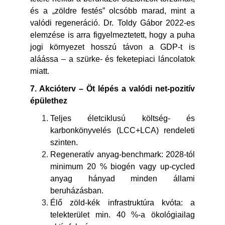
és a „zöldre festés” olcsóbb marad, mint a
valódi regeneráció. Dr. Toldy Gábor 2022-es
elemzése is arra figyelmeztetett, hogy a puha
jogi környezet hosszú távon a GDP-t is
aláássa – a szürke- és feketepiaci láncolatok
miatt.
7. Akcióterv – Öt lépés a valódi net-pozitív
épülethez
Teljes életciklusú költség- és
karbonkönyvelés (LCC+LCA) rendeleti
szinten.
Regeneratív anyag-benchmark: 2028-tól
minimum 20 % biogén vagy up-cycled
anyag hányad minden állami
beruházásban.
Élő zöld-kék infrastruktúra kvóta: a
telekterület min. 40 %-a ökológiailag