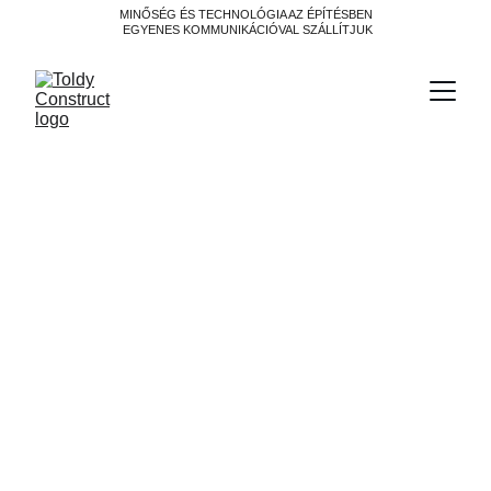
MINŐSÉG ÉS TECHNOLÓGIA AZ ÉPÍTÉSBEN
 EGYENES KOMMUNIKÁCIÓVAL SZÁLLÍTJUK
Regeneratív tervezés –
Miért csak félmegoldás a
net-zero, és hogyan
lesznek a városok
szénnyelők?
A cikk bemutatja, hogy a net-zero korszak után a valódi cél
a net-pozitív, regeneratív építészet: olyan épületek,
amelyek több szén-dioxidot nyelnek el, mint amennyit
kibocsátanak, és aktívan javítják a biodiverzitást. Ázsiai