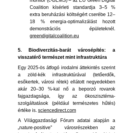
monitor (c-BEMS) – az EU Green Digital
Coalition kísérleti standardja 3–5 %
extra beruházási költségért cserébe 12–
18 % energia-optimalizálást hozott
demonstrációs épületeknél.
greendigitalcoalition.eu
5. Biodiverzitás-barát városépítés: a
visszatérő természet mint infrastruktúra
Egy 2025-ös átfogó irodalmi áttekintés szerint
a zöld-kék infrastruktúrával (tetőerdők,
esőkertek, városi rétek) ellátott negyedekben
akár 20–30 %-kal nő a beporzó rovarok
fajgazdagsága, így az ökoszisztéma-
szolgáltatások (például természetes hűtés)
értéke is.
sciencedirect.com
A Világgazdasági Fórum adatai alapján a
„nature-positive” városrészekben az