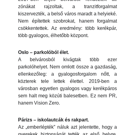
zónákat rajzoltak, a tranzitforgalmat
kiszervezték, a belső város maradt a helyieké.
Nem építettek szobrokat, hanem forgalmat
csökkentettek. Az eredmény: több kerékpár,
több gyalogos, élhetőbb központ.
Oslo – parkolóból élet.
A belvárosból kivágtak több ezer
parkolóhelyet. Nem omlott össze a gazdaság,
ellenkezőleg: a gyalogosforgalom nőtt, a
közterek tele lettek élettel. 2019-ben a
városban egyetlen gyalogos vagy kerékpáros
sem halt meg közúti balesetben. Ez nem PR,
hanem Vision Zero.
Párizs – iskolautcák és rakpart.
Az „emberlépték” náluk azt jelentette, hogy a
gyerekek biztonságát tették az első helyre.