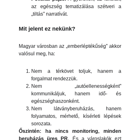
az egészség tematizálása szétveri a
„tiltás” narratívát.
Mit jelent ez nekünk?
Magyar városban az „emberléptékűség” akkor
valósul meg, ha:
Nem a térkövet toljuk, hanem a
forgalmat rendezzük.
Nem „autóellenességként”
kommunikáljuk, hanem idő- és
egészséghaszonként.
Nem látványberuházás, hanem
folyamatos, mérhető, kísérleti lépések
sorozata.
Őszintén: ha nincs monitoring, minden
beruházás üres PR.
És a városlakók ezt