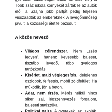
Több száz iskola környékét zárták le az autók
elől, a Szajna jobb partját pedig teljesen
visszaadták az embereknek. A levegőminőség
javult, a közösségi élet felpezsdült.
A közös nevező
Világos célrendszer.
Nem „szép
legyen”, hanem: kevesebb baleset,
tisztább levegő, több gyalogos
tartózkodás.
Kísérlet, majd véglegesítés.
Ideiglenes
oszlopok, felfestés, mobil zöldfelület. Ha
működik, jön a beton.
Adat, nem érzés.
Mérés nélkül nincs
siker: zaj, légszennyezés, forgalom,
baleseti statisztika.
Politikai pajzs.
A gyerekek, az iskolák,