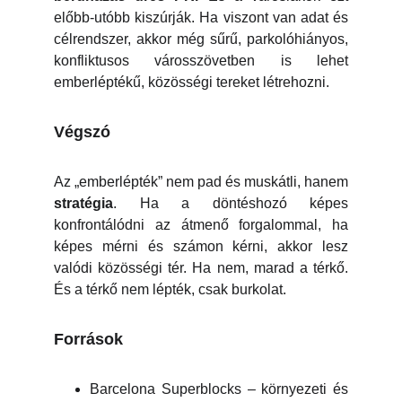
előbb-utóbb kiszúrják. Ha viszont van adat és
célrendszer, akkor még sűrű, parkolóhiányos,
konfliktusos városszövetben is lehet
emberléptékű, közösségi tereket létrehozni.
Végszó
Az „emberlépték” nem pad és muskátli, hanem
stratégia
. Ha a döntéshozó képes
konfrontálódni az átmenő forgalommal, ha
képes mérni és számon kérni, akkor lesz
valódi közösségi tér. Ha nem, marad a térkő.
És a térkő nem lépték, csak burkolat.
Források
Barcelona Superblocks – környezeti és