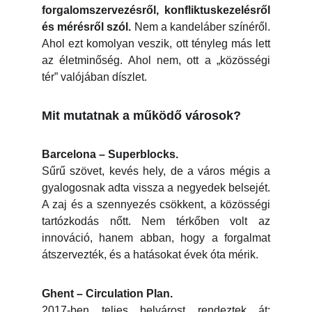
forgalomszervezésről, konfliktuskezelésről
és mérésről szól.
Nem a kandeláber színéről.
Ahol ezt komolyan veszik, ott tényleg más lett
az életminőség. Ahol nem, ott a „közösségi
tér” valójában díszlet.
Mit mutatnak a működő városok?
Barcelona – Superblocks.
Sűrű szövet, kevés hely, de a város mégis a
gyalogosnak adta vissza a negyedek belsejét.
A zaj és a szennyezés csökkent, a közösségi
tartózkodás nőtt. Nem térkőben volt az
innováció, hanem abban, hogy a forgalmat
átszervezték, és a hatásokat évek óta mérik.
Ghent – Circulation Plan.
2017-ben teljes belvárost rendeztek át: