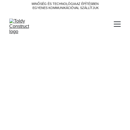
MINŐSÉG ÉS TECHNOLÓGIA AZ ÉPÍTÉSBEN
 EGYENES KOMMUNIKÁCIÓVAL SZÁLLÍTJUK
Emberléptékű város:
mítosz vagy valóság?
Az emberléptékű város nem padokról és térkövekről szól,
hanem stratégiáról, adatokra épülő forgalomszervezésről.
Mérhetőség nélkül minden projekt könnyen PR marad.
ÉPÍTŐIPAR
TREND
JÖVŐ
ÉPÍTÉSZET
Dr. Toldy Gábor - Toldy Construct
9/23/2025
3 perc olvasás