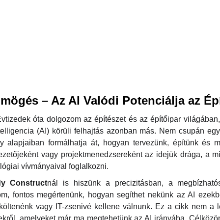
ögés – Az AI Valódi Potenciálja az Ép
vtizedek óta dolgozom az építészet és az építőipar világában, 
elligencia (AI) körüli felhajtás azonban más. Nem csupán egy
ly alapjaiban formálhatja át, hogyan tervezünk, építünk és m
etőjeként vagy projektmenedzsereként az idejük drága, a min
ógiai vívmányaival foglalkozni.
dy Construct
nál is hiszünk a precizitásban, a megbízhat
om, fontos megértenünk, hogyan segíthet nekünk az AI ezekb
költenénk vagy IT-zsenivé kellene válnunk. Ez a cikk nem a l
sekről, amelyeket már ma megtehetünk az AI irányába. Célköz