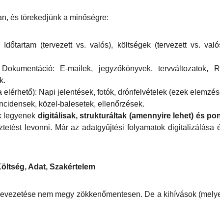
an, és törekedjünk a minőségre:
 Időtartam (tervezett vs. valós), költségek (tervezett vs. val
okumentáció: E-mailek, jegyzőkönyvek, tervváltozatok, RFI
k.
 elérhető): Napi jelentések, fotók, drónfelvételek (ezek elemzé
Incidensek, közel-balesetek, ellenőrzések.
ok legyenek
digitálisak, strukturáltak (amennyire lehet) és p
tetést levonni. Már az adatgyűjtési folyamatok digitalizálása 
öltség, Adat, Szakértelem
bevezetése nem megy zökkenőmentesen. De a kihívások (melyekk