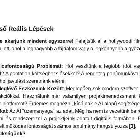
ső Reális Lépések
e akarjunk mindent egyszerre!
Felejtsük el a hollywoodi fi
en, ott, ahol a legnagyobb a fájdalom vagy a legkönnyebb a győ
lcsfontosságú Problémát:
Hol veszítünk a legtöbb időt va
l? A pontatlan költségbecslésekkel? A rengeteg papírmunkáva
ahol javulást szeretnénk elérni.
eglévő Eszközeink Között:
Meglepően sok modern szoftver m
unkciókkal. Használunk már valamilyen projektmenedzsment, k
platformot? Érdemes megnézni, kínálnak-e AI-alapú segítséget
kal:
Az AI "üzemanyaga" az adat. Még ha nem is vezetünk be rög
ni és rendszerezni a projektjeink adatait digitális formában
relt működés fontosságát számos tanulmány hangsúlyozza
[3]
.
zükségünk?