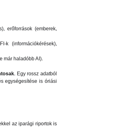
ós), erőforrások (emberek,
-k (információkérések),
se már haladóbb AI).
ontosak
. Egy rossz adatból
és egységesítése is óriási
el az iparági riportok is