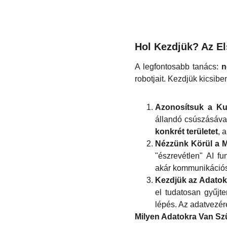
Hol Kezdjük? Az El
A legfontosabb tanács:
n
robotjait. Kezdjük kicsib
Azonosítsuk a Ku
állandó csúszásáva
konkrét területet
, 
Nézzünk Körül a M
"észrevétlen" AI f
akár kommunikációs 
Kezdjük az Adatok
el tudatosan gyűjte
lépés. Az adatvezé
Milyen Adatokra Van S