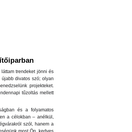
ítőiparban
láttam trendeket jönni és
 újabb divatos szó; olyan
enedzselünk projekteket.
dennapi tűzoltás mellett
óságban és a folyamatos
en a célokban – anélkül,
égvárakról szól, hanem a
önségünk most Ön, kedves