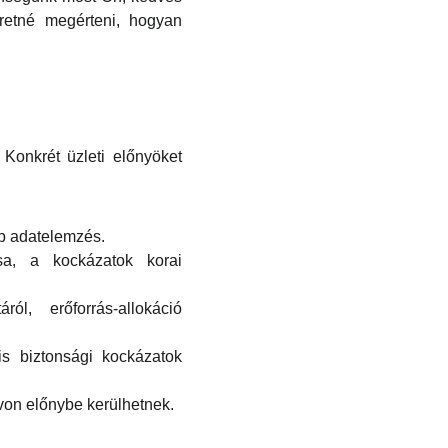
eretné megérteni, hogyan
 Konkrét üzleti előnyöket
bb adatelemzés.
sa, a kockázatok korai
l, erőforrás-allokáció
is biztonsági kockázatok
von előnybe kerülhetnek.