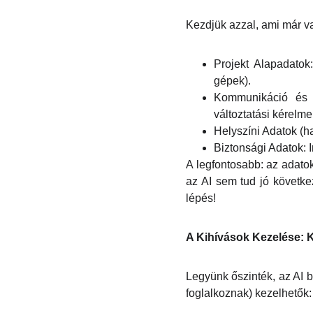
Kezdjük azzal, ami már v
Projekt Alapadatok:
gépek).
Kommunikáció és D
változtatási kérelme
Helyszíni Adatok (ha
Biztonsági Adatok: 
A legfontosabb: az adat
az AI sem tud jó következ
lépés!
A Kihívások Kezelése: K
Legyünk őszinték, az AI 
foglalkoznak) kezelhetők: