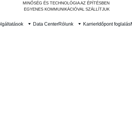
MINŐSÉG ÉS TECHNOLÓGIA AZ ÉPÍTÉSBEN
 EGYENES KOMMUNIKÁCIÓVAL SZÁLLÍTJUK
lgáltatások
Data Center
Rólunk
Karrier
Időpont foglalás
épések az AI Felé: Gyakorlat
Építőipari KKV-knak
oz építőipari KKV-ként anélkül, hogy elveszne? Fedezze fel a 
zöket és a kihívások kezelését. Növelje cége versenyképességé
ÉPÍTŐIPAR
TREND
AI ÉPÍTÉSZET
KKV
Dr. Toldy Gábor - Toldy Construct
4/3/2025
6 perc olvasás