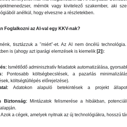
rojektmenedzser, mérnök vagy kivitelező szakember, aki sz
ológiából anélkül, hogy elveszne a részletekben.
n Foglalkozni az AI-val egy KKV-nak?
rnénk, tisztázzuk a "miért"-et. Az AI nem öncélú technológia.
ben is (ahogy azt iparági elemzések is kiemelik
[2]
):
és:
Ismétlődő adminisztratív feladatok automatizálása, gyorsa
s:
Pontosabb költségbecslések, a pazarlás minimalizálá
ések, költségtúllépés előrejelzése).
tal:
Adatokon alapuló betekintések a projekt állapotáró
s Biztonság:
Mintázatok felismerése a hibákban, potenciál
alapján.
Azok a cégek, amelyek nyitnak az új technológiákra, hosszú tá