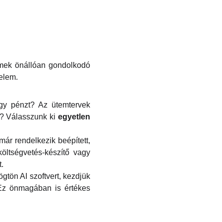
lmek önállóan gondolkodó
zelem.
gy pénzt? Az ütemtervek
l? Válasszunk ki
egyetlen
ár rendelkezik beépített,
öltségvetés-készítő vagy
.
tön AI szoftvert, kezdjük
. Ez önmagában is értékes