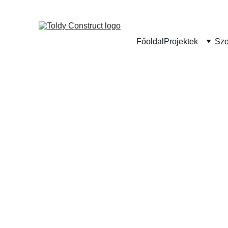
Főoldal
Projektek
Szo
Az Első L
Hogyan kezdjen hozzá az AI-h
egyszerűen bevezethető eszkö