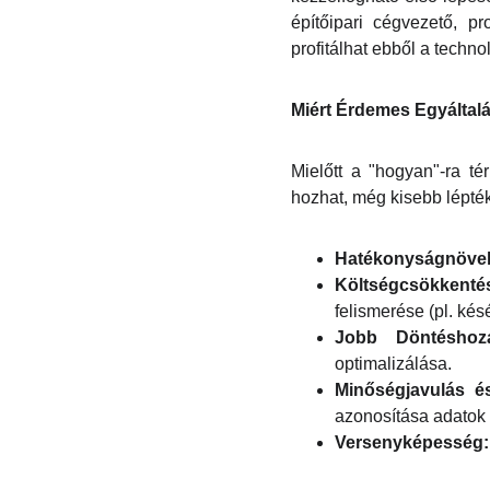
építőipari cégvezető, p
profitálhat ebből a techn
Miért Érdemes Egyáltalá
Mielőtt a "hogyan"-ra té
hozhat, még kisebb lépték
Hatékonyságnövel
Költségcsökkenté
felismerése (pl. kés
Jobb Döntéshoza
optimalizálása.
Minőségjavulás é
azonosítása adatok 
Versenyképesség: