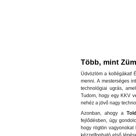
Több, mint Zümm
Üdvözlöm a kollégákat! É
menni. A mesterséges int
technológiai ugrás, ame
Tudom, hogy egy KKV vez
nehéz a jövő nagy technol
Azonban, ahogy a
Tol
fejlődésben, úgy gondol
hogy rögtön vagyonokat 
kézzelfogható első lépé