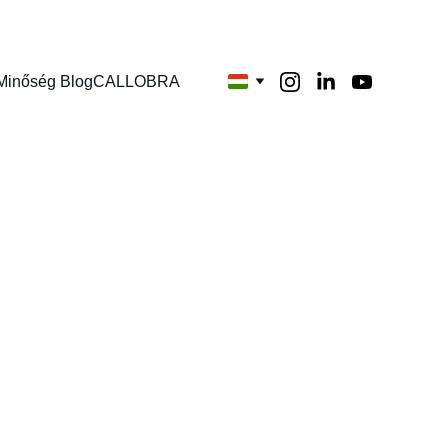
Minőség Blog
CALLOBRA
i Útmutató
gyakorlati első lépéseket, az
t – útmutató a kezdéshez itt!