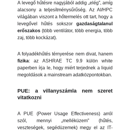
A levegő hűtésre nagyjából addig „elég”, amíg
alacsony a teljesítménysűrűség. Az AI/HPC
világában viszont a hőtermelés ott tart, hogy a
levegővel hűtés sokszor
gazdaságtalanul
erőszakos
(több ventilátor, több energia, több
zaj, több kockázat).
A folyadékhűtés térnyerése nem divat, hanem
fizika
: az ASHRAE TC 9.9 külön white
paperben írja le, hogy miért terjednek a liquid
megoldások a mainstream adatközpontokban.
PUE: a villanyszámla nem szeret
vitatkozni
A PUE (Power Usage Effectiveness) arról
szól, mennyi „melléküzem” (hűtés,
veszteségek, segédüzemek) megy el az IT-