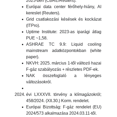
2025-ben (CBRE/Reuters).
Európai data center férőhely-hiány, AI
kereslet (Reuters).
Grid csatlakozási késések és kockázat
(ITPro).
Uptime Institute: 2023-as iparági átlag
PUE ~1,58.
ASHRAE TC 9.9: Liquid cooling
mainstream adatközpontokban (white
paper).
NKVH: 2025. március 1-től változó hazai
F-gáz szabályozás + részletes PDF-ek.
NAK összefoglaló a lényeges
változásokról.
évi LXXXVII. törvény a klímagázokról;
458/2024. (XII.30.) Korm. rendelet.
Európai Bizottság: F-gáz rendelet (EU)
2024/573 alkalmazása 2024.03.11-től.