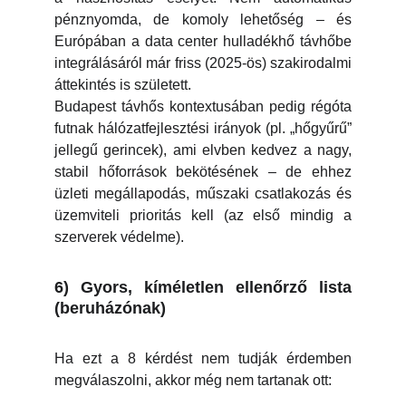
pénznyomda, de komoly lehetőség – és
Európában a data center hulladékhő távhőbe
integrálásáról már friss (2025-ös) szakirodalmi
áttekintés is született.
Budapest távhős kontextusában pedig régóta
futnak hálózatfejlesztési irányok (pl. „hőgyűrű”
jellegű gerincek), ami elvben kedvez a nagy,
stabil hőforrások bekötésének – de ehhez
üzleti megállapodás, műszaki csatlakozás és
üzemviteli prioritás kell (az első mindig a
szerverek védelme).
6) Gyors, kíméletlen ellenőrző lista
(beruházónak)
Ha ezt a 8 kérdést nem tudják érdemben
megválaszolni, akkor még nem tartanak ott: