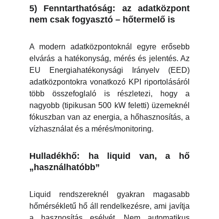
5) Fenntarthatóság: az adatközpont
nem csak fogyasztó – hőtermelő is
A modern adatközpontoknál egyre erősebb
elvárás a hatékonyság, mérés és jelentés. Az
EU Energiahatékonysági Irányelv (EED)
adatközpontokra vonatkozó KPI riportolásáról
több összefoglaló is részletezi, hogy a
nagyobb (tipikusan 500 kW feletti) üzemeknél
fókuszban van az energia, a hőhasznosítás, a
vízhasználat és a mérés/monitoring.
Hulladékhő: ha liquid van, a hő
„használhatóbb”
Liquid rendszereknél gyakran magasabb
hőmérsékletű hő áll rendelkezésre, ami javítja
a hasznosítás esélyét. Nem automatikus