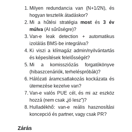
Milyen redundancia van (N+1/2N), és
hogyan tesztelik átadáskor?
Mi a hűtési stratégia
most
és
3 év
múlva
(AI sűrűségre)?
Van-e leak detection + automatikus
izolálás BMS-be integrálva?
Ki viszi a klímagáz admin/nyilvántartás
és képesítések felelősségét?
Mi a komissziózás forgatókönyve
(hibaszcenáriók, terheléspróbák)?
Hálózati áramcsatlakozás kockázata és
ütemezése kezelve van?
Van-e valós PUE cél, és mi az eszköz
hozzá (nem csak „jó lesz”)?
Hulladékhő: van-e reális hasznosítási
koncepció és partner, vagy csak PR?
Zárás