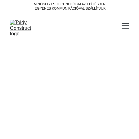
MINŐSÉG ÉS TECHNOLÓGIA AZ ÉPÍTÉSBEN
 EGYENES KOMMUNIKÁCIÓVAL SZÁLLÍTJUK
Adatközpontot építesz
Magyarországon? Akkor
felejtsd el, hogy „csak egy
csarnok sok gépésszel”
Az adatközpont nem „csarnok”, hanem kritikus
infrastruktúra: az AI miatt a hűtés egyre inkább folyadékos,
2025-től pedig az F-gáz megfelelés is kockázat. A siker
kulcsa a redundancia, a szivárgáskezelés és a
komissziózás – plusz a hulladékhő okos hasznosítása.
ÉPÍTŐIPAR
TREND
JÖVŐ