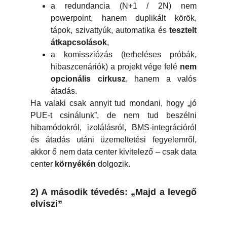
a redundancia (N+1 / 2N) nem
powerpoint, hanem duplikált körök,
tápok, szivattyúk, automatika és
tesztelt
átkapcsolások
,
a komissziózás (terheléses próbák,
hibaszcenáriók) a projekt vége felé
nem
opcionális cirkusz
, hanem a valós
átadás.
Ha valaki csak annyit tud mondani, hogy „jó
PUE-t csinálunk”, de nem tud beszélni
hibamódokról, izolálásról, BMS-integrációról
és átadás utáni üzemeltetési fegyelemről,
akkor ő nem data center kivitelező – csak data
center
környékén
dolgozik.
2) A második tévedés: „Majd a levegő
elviszi”