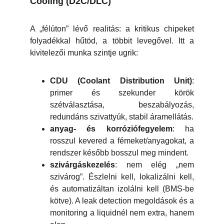
Cooling (D2C/DLC)
A „félúton” lévő realitás: a kritikus chipeket
folyadékkal hűtöd, a többit levegővel. Itt a
kivitelezői munka szintje ugrik:
CDU (Coolant Distribution Unit)
:
primer és szekunder körök
szétválasztása, beszabályozás,
redundáns szivattyúk, stabil áramellátás.
anyag- és korróziófegyelem
: ha
rosszul kevered a fémeket/anyagokat, a
rendszer később bosszul meg mindent.
szivárgáskezelés
: nem elég „nem
szivárog”. Észlelni kell, lokalizálni kell,
és automatizáltan izolálni kell (BMS-be
kötve). A leak detection megoldások és a
monitoring a liquidnél nem extra, hanem