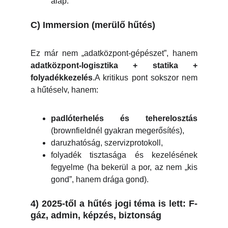
alap.
C) Immersion (merülő hűtés)
Ez már nem „adatközpont-gépészet”, hanem
adatközpont-logisztika + statika +
folyadékkezelés
.A kritikus pont sokszor nem
a hűtéselv, hanem:
padlóterhelés és teherelosztás
(brownfieldnél gyakran megerősítés),
daruzhatóság, szervizprotokoll,
folyadék tisztasága és kezelésének
fegyelme (ha bekerül a por, az nem „kis
gond”, hanem drága gond).
4) 2025-től a hűtés jogi téma is lett: F-
gáz, admin, képzés, biztonság