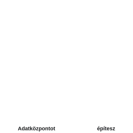
ÉPÍTÉSZET
FENNTARTHATÓSÁG
Dr. Toldy Gábor - Toldy Construct
2/12/2026
6 perc olvasás
Adatközpontot építesz