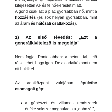
kifejezetten AI- és felhő-kereslet miatt.
A gond csak az: a piac gyorsabban nő, mint a
hozzáértés
(és sok helyen gyorsabban, mint
az
áram és hálózati csatlakozás
).
1) Az első tévedés: „Ezt a
generálkivitelező is megoldja”
Nem fogja. Pontosabban: a beton, fal, tető
részt lehet, hogy igen. De az adatközpont nem
ott bukik el.
Az adatközpont valójában
épületbe
csomagolt gép
:
a gépészet és villamos rendszerek
értéke sokszor meghaladja a „dobozét”,