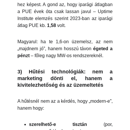
hez képest. A gond az, hogy iparági átlagban
a PUE évek óta csak lassan javul – Uptime
Institute elemzés szerint 2023-ban az iparági
átlag PUE kb.
1,58
volt.
Magyarul: ha te 1,6-on üzemelsz, az nem
„majdnem jó”, hanem hosszú távon
égeted a
pénzt
– főleg nagy MW-os rendszereknél.
3) Hűtési technológiák: nem a
marketing dönti el, hanem a
kivitelezhetőség és az üzemeltetés
A hűtésnél nem az a kérdés, hogy „modern-e”,
hanem hogy:
szerelhető-e tisztán
(por,