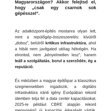
Magyarországon? Akkor felejtsd el,
hogy „csak egy csarnok sok
gépésszel”.
Az adatközpont-építés mostanra olyan lett,
mint a repülőgép-összeszerelés: kívülről
„doboz”, belülről
kritikus infrastruktúra
, ahol
a hibát nem javítgatod utólag hétvégén. Ha
elrontod, nem „kényelmetlen lesz”, hanem
leáll a szolgáltatás, borul a szerződés, ég a
reputáció
.
És miközben a magyar építőipar a klasszikus
szegmensekben ingadozik, a digitális
infrastruktúra iránti igény Európában rekord
ütemben tolja fel a data center kapacitásokat.
2025-re például CBRE alapján rekord
mennyiségű új kapacitás érkezését várták,