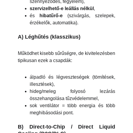
szennyeződés, fegyelem),
szervizelhető-e leállás nélkül
,
és
hibatűrő-e
(szivárgás, szelepek,
érzékelők, automatika).
A) Léghűtés (klasszikus)
Működhet kisebb sűrűségre, de kivitelezésben
tipikusan ezek a csapdák:
álpadló és légveszteségek (tömítések,
illesztések),
hideg/meleg folyosó lezárás
összehangolása tűzvédelemmel,
sok ventilátor = több energia és több
meghibásodási pont.
B) Direct-to-Chip / Direct Liquid