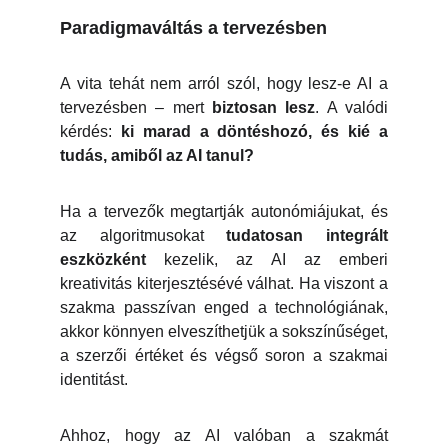
Paradigmaváltás a tervezésben
A vita tehát nem arról szól, hogy lesz-e AI a
tervezésben – mert
biztosan lesz
. A valódi
kérdés:
ki marad a döntéshozó, és kié a
tudás, amiből az AI tanul?
Ha a tervezők megtartják autonómiájukat, és
az algoritmusokat
tudatosan integrált
eszközként
kezelik, az AI az emberi
kreativitás kiterjesztésévé válhat. Ha viszont a
szakma passzívan enged a technológiának,
akkor könnyen elveszíthetjük a sokszínűséget,
a szerzői értéket és végső soron a szakmai
identitást.
Ahhoz, hogy az AI valóban a szakmát