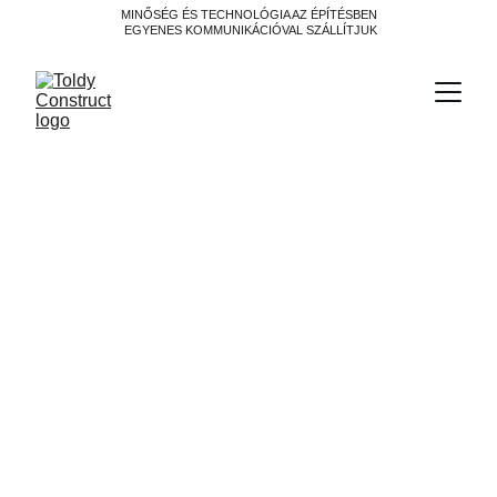
MINŐSÉG ÉS TECHNOLÓGIA AZ ÉPÍTÉSBEN
 EGYENES KOMMUNIKÁCIÓVAL SZÁLLÍTJUK
A kreativitás határán –
Hogyan formálja át a
generatív AI a tervezői
munkát?
A generatív AI fokozza a kreativitást és hatékonyságot, de
veszélyezteti a tervezői autonómiát. A tervezők munkáiból
tanuló nyilvános AI a szakma ellen fordulhat. Az AI eszköz
maradjon – ne alkotó.
ÉPÍTŐIPAR
TREND
JÖVŐ
ÉPÍTÉSZET
GENERATÍV AI