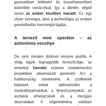
gyorsabban értékelni és összehasonlítani
különféle variációkat, így a döntés végső
soron
az ember kezében maradt
. Ez egy
olyan szinergia, ahol a technológia az emberi
gondolkodás horizontját tágítja.
A tervező mint operátor – az
autonómia veszélye
De nem minden történet ennyire pozitív. A
világ egyik legnagyobb tervezőcége, az
amerikai
Gensler
számos irodatervezési
projektben alkalmazott generatív AI-t a
hatékonyság növelésére. A szoftverek
képesek voltak optimalizálni a
munkafolyamatokat, a fényviszonyokat, az
asztalok elhelyezését és a mozgási
útvonalakat. A végeredmény valóban