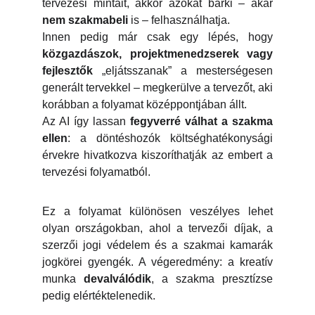
tervezési mintáit, akkor azokat bárki – akár
nem szakmabeli
is – felhasználhatja.
Innen pedig már csak egy lépés, hogy
közgazdászok, projektmenedzserek vagy
fejlesztők
„eljátsszanak” a mesterségesen
generált tervekkel – megkerülve a tervezőt, aki
korábban a folyamat középpontjában állt.
Az AI így lassan
fegyverré válhat a szakma
ellen
: a döntéshozók költséghatékonysági
érvekre hivatkozva kiszoríthatják az embert a
tervezési folyamatból.
Ez a folyamat különösen veszélyes lehet
olyan országokban, ahol a tervezői díjak, a
szerzői jogi védelem és a szakmai kamarák
jogkörei gyengék. A végeredmény: a kreatív
munka
devalválódik
, a szakma presztízse
pedig elértéktelenedik.