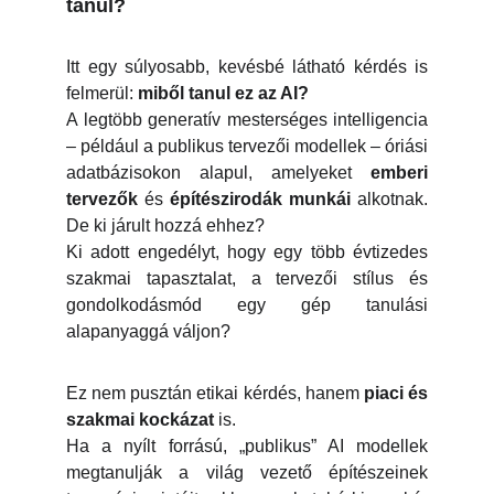
tanul?
Itt egy súlyosabb, kevésbé látható kérdés is
felmerül:
miből tanul ez az AI?
A legtöbb generatív mesterséges intelligencia
– például a publikus tervezői modellek – óriási
adatbázisokon alapul, amelyeket
emberi
tervezők
és
építészirodák munkái
alkotnak.
De ki járult hozzá ehhez?
Ki adott engedélyt, hogy egy több évtizedes
szakmai tapasztalat, a tervezői stílus és
gondolkodásmód egy gép tanulási
alapanyaggá váljon?
Ez nem pusztán etikai kérdés, hanem
piaci és
szakmai kockázat
is.
Ha a nyílt forrású, „publikus” AI modellek
megtanulják a világ vezető építészeinek