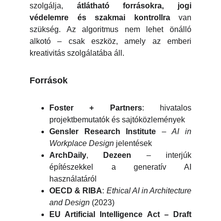
szolgálja,
átlátható forrásokra, jogi
védelemre és szakmai kontrollra
van
szükség. Az algoritmus nem lehet önálló
alkotó – csak eszköz, amely az emberi
kreativitás szolgálatába áll.
Források
Foster + Partners
: hivatalos
projektbemutatók és sajtóközlemények
Gensler Research Institute
–
AI in
Workplace Design
jelentések
ArchDaily
,
Dezeen
– interjúk
építészekkel a generatív AI
használatáról
OECD & RIBA
:
Ethical AI in Architecture
and Design
(2023)
EU Artificial Intelligence Act – Draft