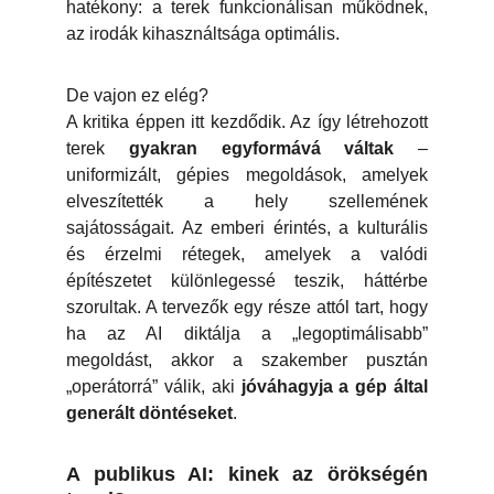
hatékony: a terek funkcionálisan működnek,
az irodák kihasználtsága optimális.
De vajon ez elég?
A kritika éppen itt kezdődik. Az így létrehozott
terek
gyakran egyformává váltak
–
uniformizált, gépies megoldások, amelyek
elveszítették a hely szellemének
sajátosságait. Az emberi érintés, a kulturális
és érzelmi rétegek, amelyek a valódi
építészetet különlegessé teszik, háttérbe
szorultak. A tervezők egy része attól tart, hogy
ha az AI diktálja a „legoptimálisabb”
megoldást, akkor a szakember pusztán
„operátorrá” válik, aki
jóváhagyja a gép által
generált döntéseket
.
A publikus AI: kinek az örökségén