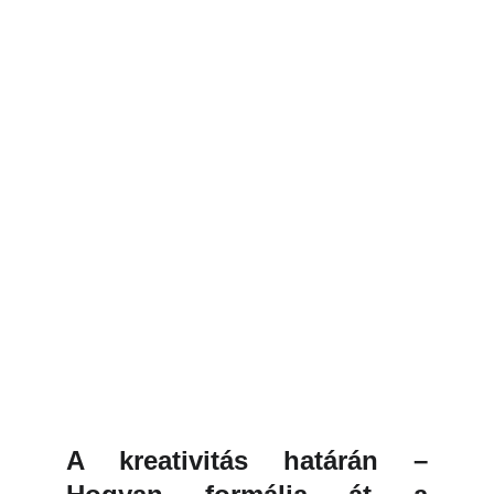
Dr. Toldy Gábor - Toldy Construct
10/4/2025
4 perc olvasás
A kreativitás határán –